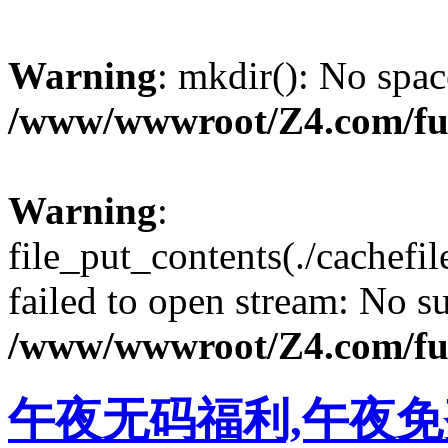
Warning
: mkdir(): No spac
/www/wwwroot/Z4.com/fu
Warning
:
file_put_contents(./cachef
failed to open stream: No su
/www/wwwroot/Z4.com/fu
午夜无码福利,午夜免