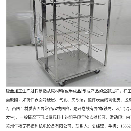
钣金加工生产过程是指从原材料(或半成品)制成产品的全部过程，在
面缺陷，如铸件表面冷硬层、气孔、夹砂层，锻件表面的氧化皮、脱
2，凸凹：材质表面异常凸起或凹陷，是开卷线有异物(铁屑、灰尘)混
发生)，一般情况下可以将板料上的辊子印异物去掉即可，滑动印：
苏州午夜无码福利机电设备有限公司，联系人：夏经理，手机：13862162176，